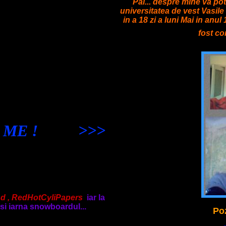
Pai... despre mine va pot 
universitatea de vest Vasile
in a 18 zi a luni Mai in anu
fost co
ME ! >>>
aind , RedHotCyliPapers
iar la
 si iarna snowboardul...
Poz