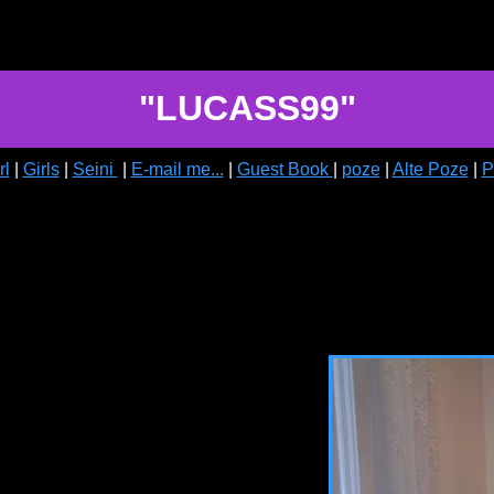
"LUCASS99"
rl
|
Girls
|
Seini
|
E-mail me...
|
Guest Book
|
poze
|
Alte Poze
|
P