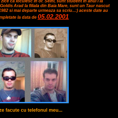
zice ca locuiesc in or. Seini, sunt student in anul I la
 Goldis Arad la filiala din Baia Mare, sunt un Taur nascut
l 1982 si mai departe urmeaza sa scriu...:) aceste date au
05.02.2001
mpletate la data de
e facute cu telefonul meu...