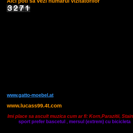
Aici poti sa vezi numarul vizitatorilor
www.gatto-moebel.at
www.lucass99.4t.com
Imi place sa ascult muzica cum ar fi: Korn,Parazitii, St
sport prefer bascetul , mersul (extrem) cu bicicleta